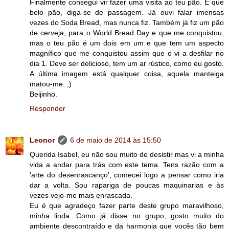
Finalmente consegui vir fazer uma visita ao teu pão. E que
belo pão, diga-se de passagem. Já ouvi falar imensas
vezes do Soda Bread, mas nunca fiz. Também já fiz um pão
de cerveja, para o World Bread Day e que me conquistou,
mas o teu pão é um dois em um e que tem um aspecto
magnífico que me conquistou assim que o vi a desfilar no
dia 1. Deve ser delicioso, tem um ar rústico, como eu gosto.
A última imagem está qualquer coisa, aquela manteiga
matou-me. ;)
Beijinho.
Responder
Leonor
6 de maio de 2014 às 15:50
Querida Isabel, eu não sou muito de desistir mas vi a minha
vida a andar para trás com este tema. Tens razão com a
'arte do desenrascanço', comecei logo a pensar como iria
dar a volta. Sou rapariga de poucas maquinarias e às
vezes vejo-me mais enrascada.
Eu é que agradeço fazer parte deste grupo maravilhoso,
minha linda. Como já disse no grupo, gosto muito do
ambiente descontraído e da harmonia que vocês tão bem