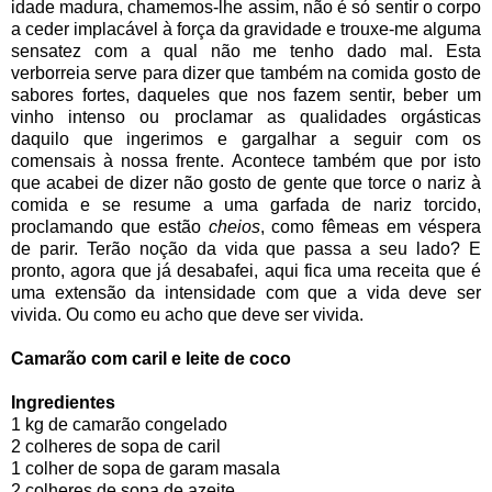
idade madura, chamemos-lhe assim, não é só sentir o corpo
a ceder implacável à força da gravidade e trouxe-me alguma
sensatez com a qual não me tenho dado mal. Esta
verborreia serve para dizer que também na comida gosto de
sabores fortes, daqueles que nos fazem sentir, beber um
vinho intenso ou proclamar as qualidades orgásticas
daquilo que ingerimos e gargalhar a seguir com os
comensais à nossa frente. Acontece também que por isto
que acabei de dizer não gosto de gente que torce o nariz à
comida e se resume a uma garfada de nariz torcido,
proclamando que estão
cheios
, como fêmeas em véspera
de parir. Terão noção da vida que passa a seu lado? E
pronto, agora que já desabafei, aqui fica uma receita que é
uma extensão da intensidade com que a vida deve ser
vivida. Ou como eu acho que deve ser vivida.
Camarão com caril e leite de coco
Ingredientes
1 kg de camarão congelado
2 colheres de sopa de caril
1 colher de sopa de garam masala
2 colheres de sopa de azeite