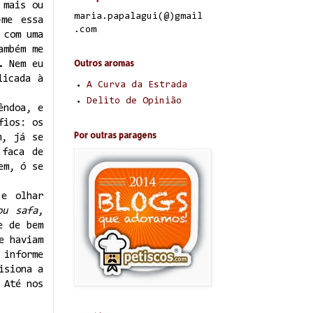
 mais ou
maria.papalagui(@)gmail
-me essa
.com
 com uma
ambém me
Outros aromas
. Nem eu
licada à
A Curva da Estrada
Delito de Opinião
ndoa, e
fios: os
Por outras paragens
m, já se
 faca de
em, ó se
 e olhar
ou safa
,
e de bem
e haviam
 informe
isiona a
 Até nos