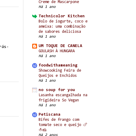
Creme de Mascarpone
Há 1 ano
Technicolor Kitchen
Bolo de iogurte, coco e
ameixa: uma combinação
de sabores deliciosa
Há 1 ano
UM TOQUE DE CANELA
rás-
GOULASH À HUNGARA
Há 1 ano
foodwithameaning
Showcooking Feira de
Queijos e Enchidos
Há 1 ano
no soup for you
Lasanha escangalhada na
frigideira So Vegan
Há 1 ano
Petiscana
Bifes de frango com
tomate seco e queijo 🍗
🍅🧀
Há 2 anos