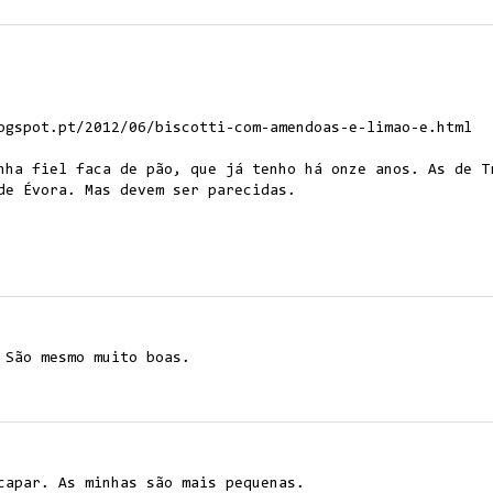
ogspot.pt/2012/06/biscotti-com-amendoas-e-limao-e.html
nha fiel faca de pão, que já tenho há onze anos. As de T
de Évora. Mas devem ser parecidas.
 São mesmo muito boas.
capar. As minhas são mais pequenas.