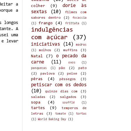
doces de
deitar a
dorie às
colher
(9)
porque a
sextas
(10)
filmes com
sabores dentro
(2)
focaccia
s longos
frango
(4)
(1)
frittata
(1)
indulgências
tante. A
usei uma
com açúcar
(37)
 e levar
iniciativas
(14)
madras
molhos
(2)
muffins
(3)
(1)
o pecado da
Natal
(7)
carne
(11)
ovos
(1)
pão
(2)
pato
panquecas
(1)
(2)
pavlova
(2)
peixe
(2)
pêras
(4)
pêssegos
(3)
petiscar com os dedos
(10)
quinze dias com
(3)
saladas
(2)
salgados
(3)
sopa
(4)
soufflé
(1)
tartes
(9)
temperos de
letras
(3)
tomate
(1)
tortas
(1)
World Baking Day
(1)