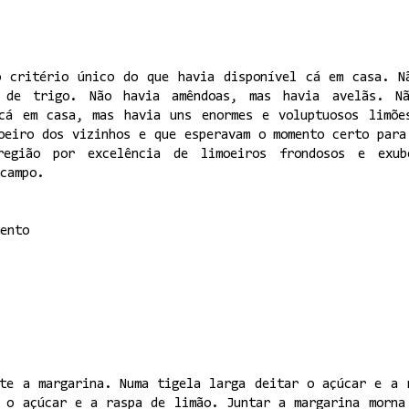
o critério único do que havia disponível cá em casa. N
 de trigo. Não havia amêndoas, mas havia avelãs. N
cá em casa, mas havia uns enormes e voluptuosos limõe
oeiro dos vizinhos e que esperavam o momento certo para
egião por excelência de limoeiros frondosos e exub
campo.
ento
nte a margarina. Numa tigela larga deitar o açúcar e a 
r o açúcar e a raspa de limão. Juntar a margarina morna