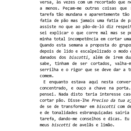
versa, às vezes com um recortado que n
a menos. Peçam-me outras coisas que 
tarefa tão mundana e aparentemente tão
fatia de pão mas jamais uma fatia de p
assiste no que ao pão-de-ló diz respe
sei explicar o que corre mal mas se p
minha total incompetência em cortar uma
Quando esta semana a proposta do gru
depois de lido e escalpelizado o modo 
danados dos
biscotti
, além de irem du
sabe, tinham de ser cortados, valha-
serrilha e o rigor que se deve dar a t
comem.
E enquanto estava aqui nesta conver
concentrado, e ouço a chave na porta
pensei. Nada disto teria interesse ca
cortar pão. Disse-lhe
Preciso da tua a
de se de transformar em
biscotti
com d
e de tonalidades esbranquiçadas sairia
tarefa, dando-me conselhos e dicas. Eu
meus
biscotti
de avelãs e limão.