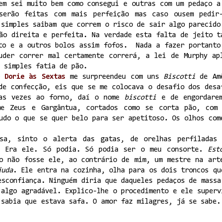
em sei muito bem como consegui e outras com um pedaço a
serão feitas com mais perfeição mas caso ousem pedir
 simples saibam que correm o risco de sair algo parecido
ão direita e perfeita. Na verdade esta falta de jeito t
ito e a outros bolos assim fofos. Nada a fazer portanto
uder correr mal certamente correrá, a lei de Murphy ap
 simples fatia de pão.
po
Dorie às Sextas
me surpreendeu com uns
Biscotti
de Amê
de confecção, eis que se me colocava o desafio dos desa
as vezes ao forno, daí o nome
biscotti
e de engordare
me Zeus e Gargântua, cortados como se corta pão, com
udo o que se quer belo para ser apetitoso. Os olhos com
sa, sinto o alerta das gatas, de orelhas perfiladas
. Era ele. Só podia. Só podia ser o meu consorte.
Est
so não fosse ele, ao contrário de mim, um mestre na art
juda
. Ele entra na cozinha, olha para os dois troncos qu
esconfiança. Ninguém diria que daqueles pedaços de massa
 algo agradável. Explico-lhe o procedimento e ele superv
 sabia que estava safa. O amor faz milagres, já se sabe.