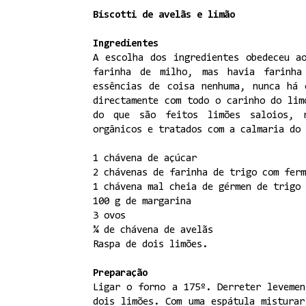
Biscotti de avelãs e limão
Ingredientes
A escolha dos ingredientes obedeceu a
farinha de milho, mas havia farinha
essências de coisa nenhuma, nunca há 
directamente com todo o carinho do lim
do que são feitos limões saloios, r
orgânicos e tratados com a calmaria do 
1 chávena de açúcar
2 chávenas de farinha de trigo com ferm
1 chávena mal cheia de gérmen de trigo
100 g de margarina
3 ovos
¾ de chávena de avelãs
Raspa de dois limões.
Preparação
Ligar o forno a 175º. Derreter leveme
dois limões. Com uma espátula mistura