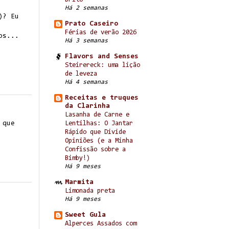
Há 2 semanas
)? Eu
Prato Caseiro
Férias de verão 2026
os...
Há 3 semanas
Flavors and Senses
Steirereck: uma lição
de leveza
Há 4 semanas
Receitas e truques
da Clarinha
Lasanha de Carne e
Lentilhas: O Jantar
 que
Rápido que Divide
Opiniões (e a Minha
Confissão sobre a
Bimby!)
Há 9 meses
Marmita
Limonada preta
Há 9 meses
Sweet Gula
Alperces Assados com