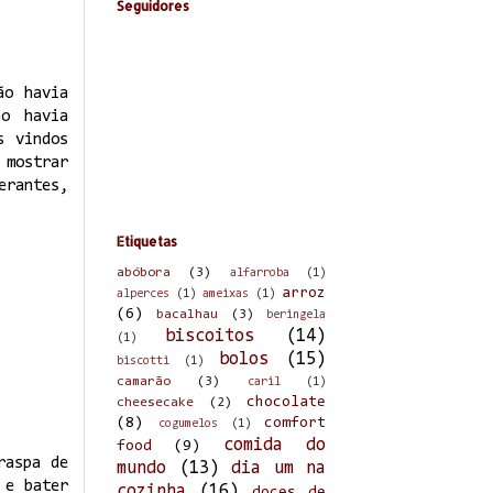
Seguidores
ão havia
ão havia
s vindos
 mostrar
erantes,
Etiquetas
abóbora
(3)
alfarroba
(1)
arroz
alperces
(1)
ameixas
(1)
(6)
bacalhau
(3)
beringela
biscoitos
(14)
(1)
bolos
(15)
biscotti
(1)
camarão
(3)
caril
(1)
chocolate
cheesecake
(2)
(8)
comfort
cogumelos
(1)
comida do
food
(9)
raspa de
mundo
(13)
dia um na
 e bater
cozinha
(16)